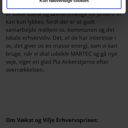
Kun nødvendige cookies
- MARTEC er inde i fantastisk udvikling, og vi
er både stolte og taknemmelige for prisen. Vi
kan kun lykkes, fordi der er et godt
samarbejde mellem os, kommunen og det
lokale erhvervsliv. Det, at de har interesse i
os, det giver os en masse energi, som vi kan
bruge, når vi skal udvikle MARTEC og gå nye
veje, siger en glad Pia Ankerstjerne efter
overrækkelsen.
Om Vækst og Vilje Erhvervsprisen: