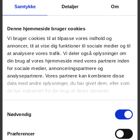
En af indlægsholderne er Salgschef Martin
Samtykke
Detaljer
Om
Sønderby fra Dansk Energirådgivning. Han
opfordrer alle virksomheder med fysisk
Denne hjemmeside bruger cookies
produktion i Frederikshavn kommune til at
deltage i mødet:
Vi bruger cookies til at tilpasse vores indhold og
annoncer, til at vise dig funktioner til sociale medier og til
- Det skal give mening på bundlinjen at
at analysere vores trafik. Vi deler også oplysninger om
investere i den grønne omstilling. Der er
din brug af vores hjemmeside med vores partnere inden
for sociale medier, annonceringspartnere og
mange penge at spare ved at reducere sit
analysepartnere. Vores partnere kan kombinere disse
energiforbrug, men det kan naturligvis være
data med andre oplysninger, du har givet dem, eller som
en betydelig omkostning for den enkelte
de har indsamlet fra din brug af deres tjenester.
virksomhed her og nu. Ofte kan tilskuddet fra
Energistyrelsens erhvervspulje være det, der
Samtykkevalg
gør, at det kan lade sig gøre at realisere
Nødvendig
energiprojekterne. Jeg håber at se rigtig
mange lokale virksomheder på mødet, så vi
Præferencer