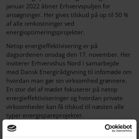
januar 2022 åbner Erhvervspuljen for
ansøgninger. Her gives tilskud på op til 50 %
af alle omkostninger ved
energioptimeringsprojekter.
Netop energieffektivisering er på
dagsordenen onsdag den 17. november. Her
inviterer Erhvervshus Nord i samarbejde
med Dansk Energirådgivning til infomøde om
hvordan man gør sin virksomhed grønnere.
En stor del af mødet fokuserer på netop
energieffektiviseringer og hvordan private
virksomheder kan få tilskud til næsten alle
typer energispareprojekter.
Tilmeld dig infomødet her