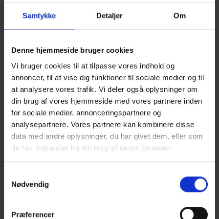
Herudover stillede følgende 4 kandidater op:
Samtykke
Detaljer
Om
Lars Østerstrand Mikkelsen,
Hjulmandkaptain, Lisette Vind Ebbesen,
Denne hjemmeside bruger cookies
Skagens Kunstmuseer, Susanne Nielsen,
Skagen Pelagic og Jakob Sund, Jakobs Café &
Vi bruger cookies til at tilpasse vores indhold og
annoncer, til at vise dig funktioner til sociale medier og til
Bar.
at analysere vores trafik. Vi deler også oplysninger om
din brug af vores hjemmeside med vores partnere inden
for sociale medier, annonceringspartnere og
Følgende 4 kandidater blev valgt ind i
analysepartnere. Vores partnere kan kombinere disse
bestyrelsen: Rikke Gandrup, Susanne
data med andre oplysninger, du har givet dem, eller som
Nielsen, Jakob Sund og Lisette Vind Ebbesen.
de har indsamlet fra din brug af deres tjenester.
Samtykkevalg
Nødvendig
Præferencer