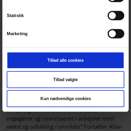
Kampvalg til forretningsudvalget
Statistik
Efter generalforsamlingen konstituerede
Marketing
bestyrelsen sig, og også her var der kampvalg
til forretningsudvalget.
Tillad alle cookies
Hvis man er aktiv i frivillige
Tillad valgte
foreningsbestyrelser, så ved man at det kan
være svært at rekruttere medlemmer. Derfor
Kun nødvendige cookies
er vi enormt stolte af, at der igen i år var
kampvalg. Det viser, at erhvervet er
engageret og interesseret i arbejdet med
vækst og udvikling i området”
Fortæller Allan