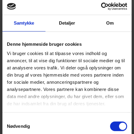
De unge og fremtidens arbejdsmarked var
også temaet i anden del af Erhvervs Get-
Together. Her mødtes ledere, ejerledere og
Samtykke
Detaljer
Om
andre fra det lokale erhvervsliv til en aften
med indlæg og networking. De tre
Denne hjemmeside bruger cookies
indlægsholdere var henholdsvis
Vi bruger cookies til at tilpasse vores indhold og
kultursociolog Emilia van Hauen, lektor og
annoncer, til at vise dig funktioner til sociale medier og til
sociolog Rolf Lyneborg Lund fra Aalborg
at analysere vores trafik. Vi deler også oplysninger om
Universitet og sociolog og ph.d. Eva Mærsk.
din brug af vores hjemmeside med vores partnere inden
De tre indlæg gav i den grad erhvervslivet
for sociale medier, annonceringspartnere og
analysepartnere. Vores partnere kan kombinere disse
stof til eftertanke, fordi indlæggende havde
data med andre oplysninger, du har givet dem, eller som
meget forskellige vinkler.
de har indsamlet fra din brug af deres tjenester.
Mange bud på en løsning
Samtykkevalg
Et af Emilia van Hauens budskaber var, at
Nødvendig
erhvervslivet bør tænke i tilknytning fremfor