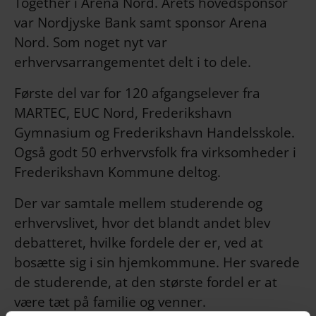
Together i Arena Nord. Årets hovedsponsor
var Nordjyske Bank samt sponsor Arena
Nord. Som noget nyt var
erhvervsarrangementet delt i to dele.
Første del var for 120 afgangselever fra
MARTEC, EUC Nord, Frederikshavn
Gymnasium og Frederikshavn Handelsskole.
Også godt 50 erhvervsfolk fra virksomheder i
Frederikshavn Kommune deltog.
Der var samtale mellem studerende og
erhvervslivet, hvor det blandt andet blev
debatteret, hvilke fordele der er, ved at
bosætte sig i sin hjemkommune. Her svarede
de studerende, at den største fordel er at
være tæt på familie og venner.