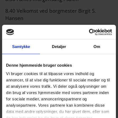
8.40 Velkomst ved borgmester Birgit S.
Hansen
8.55 Uddeling af Roblon Fondens
Uddannelsespris
Samtykke
Detaljer
Om
9.25 Musikalsk indslag v/ Michael Møller
Med sangskrivning allerede fra 7 års alderen
Denne hjemmeside bruger cookies
og en gymnasietid i Frederikshavn, hvor
Vi bruger cookies til at tilpasse vores indhold og
musikken blev en fortsat drivkraft, har
annoncer, til at vise dig funktioner til sociale medier og til
Michael omsat sin passion til et arbejdsliv,
at analysere vores trafik. Vi deler også oplysninger om
hvor komposition, sangskrivning,
din brug af vores hjemmeside med vores partnere inden
koncertvirksomhed og undervisning/coaching
for sociale medier, annonceringspartnere og
af talenter fylder. Michael er hovedcoach på
analysepartnere. Vores partnere kan kombinere disse
den lokale talentplatform LYDKANTEN, der er
data med andre oplysninger, du har givet dem, eller som
de har indsamlet fra din brug af deres tjenester.