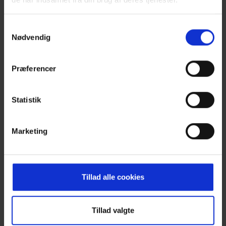
igangsat og drevet af Det Musiske
Hus/Maskinhallen. Han er bedst kendt som
Samtykkevalg
forsanger i bandet moi Caprice og The
Nødvendig
Mountains og har to anmelderroste
soloudgivelser bag sig. Hans debutplade blev
Præferencer
kåret som årets bedste plade i Berlingske i
2007, mens “A Month of Unrequited Love” lå
på de fleste danske mediers årslister i
Statistik
slutningen af 2011.
Marketing
9.40 Uddeling af Iværksætterprisen 2019 v/
Karl Erik Slynge, formand for Frederikshavn
Erhvervsråd
Tillad alle cookies
9.55 Indlæg v/ Henrik Iskov Christensen,
forsker i robotteknologi og professor ved
Tillad valgte
University of California