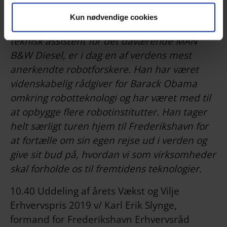
Henrik I. Christensen, der stammer fra
Kun nødvendige cookies
Frederikshavn og har været ansat som
teknisk assistent for det daværende MAN
B&W Diesel, er i dag en af verdens mest
anerkendte robotforskere. Han har været
videnskabelig rådgiver for Barack Obama
omkring robotteknologi og har været med til
at opbygge flere robotinstitutter. Han tager
helt særligt turen hjem til Frederikshavn for
at fortælle om sin egen rejse ud i verden og
give sit bud på, hvordan vi som virksomheder
skal forholde os til fremtidens teknologier.
10.40 Uddeling af årets Vækst og Vilje
Erhvervspris 2019 v/ Karl Erik Slynge,
formand for Frederikshavn Erhvervsråd