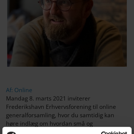
Af: Online
Mandag 8. marts 2021 inviterer
Frederikshavn Erhvervsforening til online
generalforsamling, hvor du samtidig kan
høre indlæg om hvordan små og
mellemstore virksomheder kan håndtere