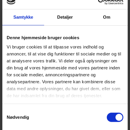
kriser.
Samtykke
Detaljer
Om
Ordinær generalforsamling
Valg af dirigent.
Denne hjemmeside bruger cookies
Beretning fra foreningens formand.
Vi bruger cookies til at tilpasse vores indhold og
Forelæggelse af regnskab til godkendelse
annoncer, til at vise dig funktioner til sociale medier og til
jf. § 11.
at analysere vores trafik. Vi deler også oplysninger om
Fastsættelse af kontingent, jf. § 4.
din brug af vores hjemmeside med vores partnere inden
Nedsættelse af bestyrelse, jf. § 8.
for sociale medier, annonceringspartnere og
analysepartnere. Vores partnere kan kombinere disse
Valg af statsautoriseret eller registreret
data med andre oplysninger, du har givet dem, eller som
revisor, jf. § 11.
de har indsamlet fra din brug af deres tjenester.
Behandling af indkomne forslag, jf. § 7.
Eventuelt
Samtykkevalg
Nødvendig
Forslag til behandling på
generalforsamlingen skal være formanden i