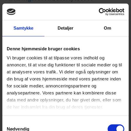
Frederikshavn
ESG står for miljø (Environmental), samfund
(Social) og ledelse (Governance). Det er et
Samtykke
Detaljer
Om
værktøj til at dokumentere din virksomheds
indsats indenfor bæredygtighed. De stigende
EU-lovkrav på ESG-området kan have
Denne hjemmeside bruger cookies
betydning for din virksomhed.
Vi bruger cookies til at tilpasse vores indhold og
annoncer, til at vise dig funktioner til sociale medier og til
Program
at analysere vores trafik. Vi deler også oplysninger om
din brug af vores hjemmeside med vores partnere inden
Kl. 16.00
Velkomst v/ Niels Bay Christensen,
for sociale medier, annonceringspartnere og
erhvervsdirektør, Erhvervshus Nord
analysepartnere. Vores partnere kan kombinere disse
data med andre oplysninger, du har givet dem, eller som
de har indsamlet fra din brug af deres tjenester.
Kl. 16.05
Hvilken indflydelse vil ESG få på
din virksomhed fremadrettet v/ Flemming
Samtykkevalg
Nødvendig