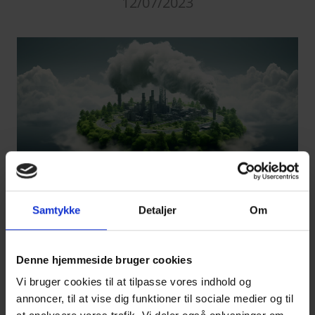
12/07/2023
Samtykke
Detaljer
Om
Af: Silovej 8, 1., 9900 Frederikshavn
Denne hjemmeside bruger cookies
Vi bruger cookies til at tilpasse vores indhold og
Måske har du allerede oplevet, at dine
annoncer, til at vise dig funktioner til sociale medier og til