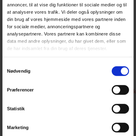
Af: Arena Nord, Frederikshavn
annoncer, til at vise dig funktioner til sociale medier og til
Erhvervsforeningerne i Skagen,
at analysere vores trafik. Vi deler også oplysninger om
Frederikshavn og Sæby inviterer til årets
din brug af vores hjemmeside med vores partnere inden
Erhvervs-get-together med tid til networking
for sociale medier, annonceringspartnere og
analysepartnere. Vores partnere kan kombinere disse
og et indlæg ved tidligere udenrigsminister
data med andre oplysninger, du har givet dem, eller som
og formand for FN’s generalforsamling
de har indsamlet fra din brug af deres tjenester.
Mogens Lykketoft. Han vil fortælle om FN’s 17
Verdensmål, og virksomheders rolle i at
Samtykkevalg
arbejde for at implementere målene.
Nødvendig
Tilmeld dig gratis bus fra
Præferencer
Skagen:
https://erhvervshusnord.nemtilmeld.d
PROGRAM
Statistik
15.30 Registrering og velkomstdrink
16.00 Velkommen ved Karl Erik Slynge på
Marketing
vegne af de tre erhvervsforeninger