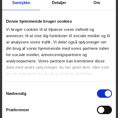
morgenarrangement i Det Musiske Hus. Det
Samtykke
Detaljer
Om
er ikke muligt nu, og derfor udsætter vi
arrangementet til juni. Vi lægger stor vægt på
Denne hjemmeside bruger cookies
den fælles oplevelse og muligheden for
Vi bruger cookies til at tilpasse vores indhold og
networking, derfor vil vi ikke afvikle eventen
annoncer, til at vise dig funktioner til sociale medier og til
online,” siger erhvervsrådsformand Karl Erik
at analysere vores trafik. Vi deler også oplysninger om
Slynge.
din brug af vores hjemmeside med vores partnere inden
for sociale medier, annonceringspartnere og
Ved Vækst & Vilje er der tradition for et
analysepartnere. Vores partnere kan kombinere disse
aktuelt indlæg fra en af byens sønner, der er
data med andre oplysninger, du har givet dem, eller som
rejst ud og har gjort det godt i den store
de har indsamlet fra din brug af deres tjenester.
verden. I år bliver det Jais Valeur, der er
administrerende direktør i Danish Crown. En
Samtykkevalg
dansk, international virksomhed med stor
Nødvendig
lokal tilstedeværelse i form af slagteriet i
Sæby.
Præferencer