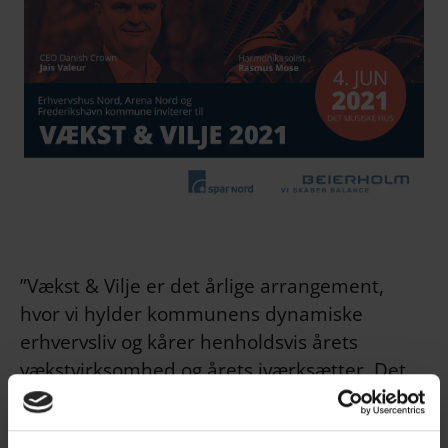
”Vækst & Vilje er det årlige arrangement,
hvor vi hylder kommunens dynamiske
erhvervsliv og kårer henholdsvis årets
vækstvirksomhed og årets iværksætter. Det
er en festlig begivenhed, som normalt samler
200-300 erhvervsfolk til et