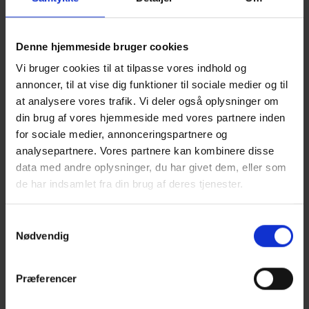
udråbte vinderen.
Denne hjemmeside bruger cookies
Og vinderen er Voerså Butikshus, som siden
Vi bruger cookies til at tilpasse vores indhold og
starten i 2022 - midt i coronakrisen – har
annoncer, til at vise dig funktioner til sociale medier og til
skabt ikke mindre end 26 nye arbejdspladser
at analysere vores trafik. Vi deler også oplysninger om
og er blevet til et lokalt samlingspunkt i
din brug af vores hjemmeside med vores partnere inden
landsbyen.
for sociale medier, annonceringspartnere og
analysepartnere. Vores partnere kan kombinere disse
data med andre oplysninger, du har givet dem, eller som
- Voerså Butikshus skal hædres for at gøre en
de har indsamlet fra din brug af deres tjenester.
forskel for lokalsamfundet i Voerså, hvor der
er blevet skabt mange nye jobs og er blevet
Samtykkevalg
en vigtig enhed for at skabe vækst. Voerså
Nødvendig
Butikshus betydning for lokalsamfundet blev
tydeliggjort, da butikken lige efter åbningen
Præferencer
blev ramt af de høje energipriser, og