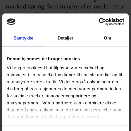
markedsføring. Som mindre eller mellemstor
virksomhed har man ofte én ansat til at tage
sig af det arbejdsområde. Derfor har
Erhvervshus Nord startet et netværk for
Samtykke
Detaljer
Om
kommunikations- og marketingansatte, hvor
de helt konkret kan tale om daglige
problemstillinger og nye tendenser.
Denne hjemmeside bruger cookies
-
Vi har set et behov for, at man som
Vi bruger cookies til at tilpasse vores indhold og
annoncer, til at vise dig funktioner til sociale medier og til
kommunikations- og marketingmedarbejder
at analysere vores trafik. Vi deler også oplysninger om
kan sparre med andre med samme
din brug af vores hjemmeside med vores partnere inden
faglighed. Der sker hele tiden en udvikling i
for sociale medier, annonceringspartnere og
mulighederne på fx sociale medier, hvor man
analysepartnere. Vores partnere kan kombinere disse
kan have stor gavn af at høre om andres
data med andre oplysninger, du har givet dem, eller som
erfaringer og derved løfte virksomhedens
de har indsamlet fra din brug af deres tjenester.
kommunikation og markedsføring
, siger