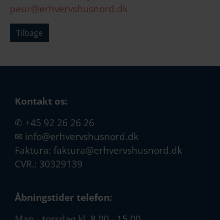
peur@erhvervshusnord.dk
Tilbage
Kontakt os:
✆
+45 92 26 26 26
✉
info@erhvervshusnord.dk
Faktura:
faktura@erhvervshusnord.dk
CVR.: 30329139
Åbningstider telefon:
Man - torsdag kl. 8.00 - 15.00