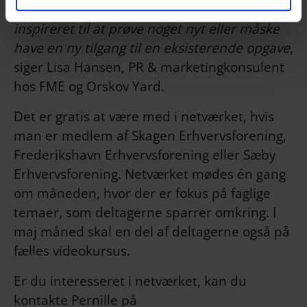
af brancher. Derudover bliver jeg ofte
inspireret til at prøve noget nyt eller måske
have en ny tilgang til en eksisterende opgave
,
siger Lisa Hansen, PR & marketingkonsulent
hos FME og Orskov Yard.
Det er gratis at være med i netværket, hvis
man er medlem af Skagen Erhvervsforening,
Frederikshavn Erhvervsforening eller Sæby
Erhvervsforening. Netværket mødes én gang
om måneden, hvor der er fokus på faglige
temaer, som deltagerne sparrer omkring. I
maj måned skal en del af deltagerne også på
fælles videokursus.
Er du interesseret i netværket, kan du
kontakte Pernille på