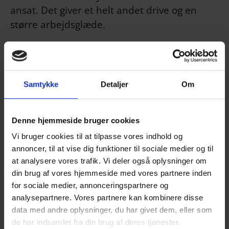
ansat. Det giver et helt andet drive og en
større arbejdsglæde.
”Det er først og fremmest friheden til selv at
tage beslutning, der tiltaler mig. Får jeg en
god idé, kan jeg bare føre den ud i livet uden
Samtykke
Detaljer
Om
at spørge nogen først. Det giver også en
større fleksibilitet i forbindelse med ferie og
fridage,” siger Ditte Kristensen, der har det
Denne hjemmeside bruger cookies
fint med, at hun som selvstændig også til
Vi bruger cookies til at tilpasse vores indhold og
tider må yde en ekstra indsats.
annoncer, til at vise dig funktioner til sociale medier og til
at analysere vores trafik. Vi deler også oplysninger om
Ditte Kristensen blev uddannet som
din brug af vores hjemmeside med vores partnere inden
kosmetiker i 2006 og fik arbejde på en klinik i
for sociale medier, annonceringspartnere og
Hjørring. Her var hun – afbrudt af en
analysepartnere. Vores partnere kan kombinere disse
data med andre oplysninger, du har givet dem, eller som
barselsorlov – frem til 2010, hvor hun
de har indsamlet fra din brug af deres tjenester.
skiftede spor og blev ansat i en kaffebar i