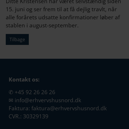
Ditte Kristensen har været selvstændig siden
15. juni og ser frem til at få dejlig travlt, når
alle forårets udsatte konfirmationer løber af
stablen i august-september.
Tilbage
Kontakt os:
✆
+45 92 26 26 26
✉
info@erhvervshusnord.dk
Faktura:
faktura@erhvervshusnord.dk
CVR.: 30329139