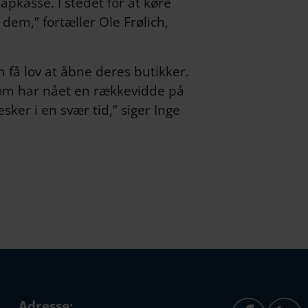
pkasse. I stedet for at køre
dem,” fortæller Ole Frølich,
an få lov at åbne deres butikker.
som har nået en rækkevidde på
ker i en svær tid,” siger Inge
Adresse: