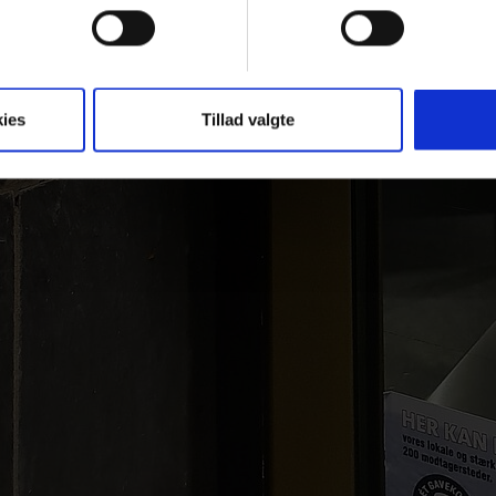
ies
Tillad valgte