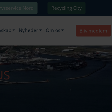
rvsservice Nord
Recycling City
skab
Nyheder
Om os
Bliv medlem
US