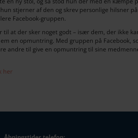
te en ny stol, og så stod hun der med en kæmpe pa
un stjerner af den og skrev personlige hilsner på 
ablere Facebook-gruppen.
nger til at der sker noget godt – især dem, der ikke k
give dem en opmuntring. Med gruppen på Facebook, 
ere andre til give en opmuntring til sine medmennes
k her
Åbningstider telefon: