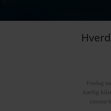
Hverda
Fredag mo
kærlig hils
corona-l