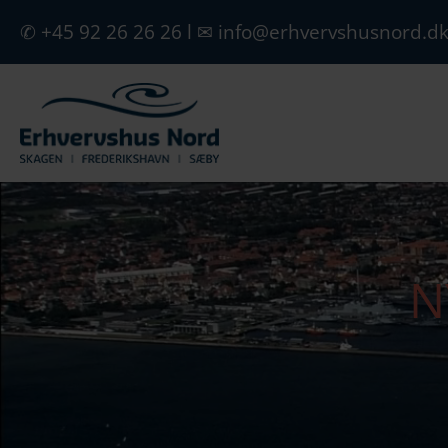
✆ +45 92 26 26 26
l
✉ info@erhvervshusnord.d
N