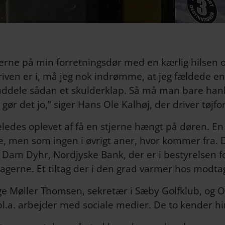
jerne på min forretningsdør med en kærlig hilsen 
driven er i, må jeg nok indrømme, at jeg fældede e
uddele sådan et skulderklap. Så må man bare hanke 
 gør det jo,” siger Hans Ole Kalhøj, der driver tøjfo
eledes oplevet af få en stjerne hængt på døren. En
 men som ingen i øvrigt aner, hvor kommer fra. Det 
ne Dam Dyhr, Nordjyske Bank, der er i bestyrelsen 
ivtagerne. Et tiltag der i den grad varmer hos modta
ge Møller Thomsen, sekretær i Sæby Golfklub, og Ol
.a. arbejder med sociale medier. De to kender hi