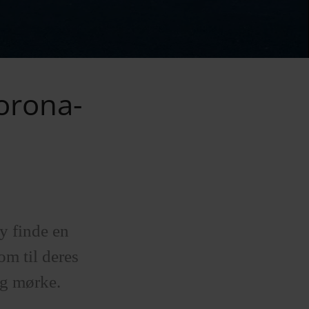
corona-
y finde en
om til deres
og mørke.