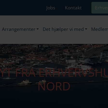
k
Jobs
Kontakt
Erhve
Arrangementer
Det hjælper vi med
Medlem
YT FRA ERHVERVSH
NORD