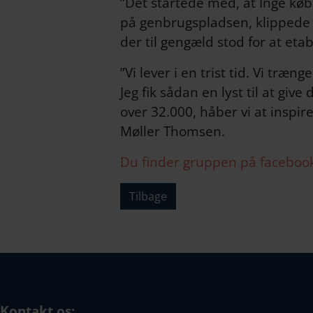
”Det startede med, at Inge køb
på genbrugspladsen, klippede h
der til gengæld stod for at et
”Vi lever i en trist tid. Vi træ
Jeg fik sådan en lyst til at 
over 32.000, håber vi at inspir
Møller Thomsen.
Du finder gruppen på faceboo
Tilbage
Kontakt os: