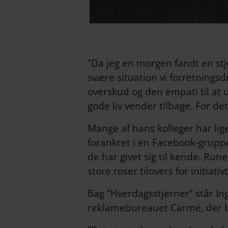
”Da jeg en morgen fandt en st
svære situation vi forretnings
overskud og den empati til at 
gode liv vender tilbage. For det
Mange af hans kolleger har lig
forankret i en Facebook-gruppe,
de har givet sig til kende. Ru
store roser tilovers for initiat
Bag ”Hverdagsstjerner” står In
reklamebureauet Carmé, der bl