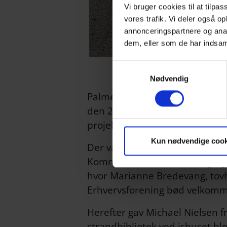
Vi bruger cookies til at tilpas
vores trafik. Vi deler også 
annonceringspartnere og anal
dem, eller som de har indsaml
Samtykkevalg
Nødvendig
Palmestranden tog sig ud fra s
den 21. juni. Aktørerne i Have
projekter.
Kun nødvendige cook
Der var deltagere fra flere for
Kommunes tekniske udvalg og t
hvor Marianne Bredevang, tovh
Erhvervsforening bød velkom
Herefter gav Michael Nielsen 
strandbibliotek ved ishuset bl