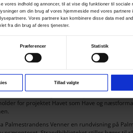
se vores indhold og annoncer, til at vise dig funktioner til sociale
oplysninger om din brug af vores hjemmeside med vores partnere i
ysepartnere. Vores partnere kan kombinere disse data med andr
et fra din brug af deres tjenester.
Præferencer
Statistik
in bedste side, da 13 frivillige aktører fra Havet 
t som Have mødes omkring tre gange årligt for at g
ies
Tillad valgte
skellige lokaliteter langs strækningen, og også re
ekniske forvaltning var mødt op. Mødet startede
older for projektet Havet som Have og næstforma
men.
fra Palmestrandens Venner en rundvisning på Pal
ev præsenteret. Strandbiblioteket stiller bøger ti