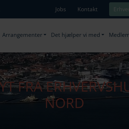
k
Jobs
Kontakt
Erhve
Arrangementer
Det hjælper vi med
Medlem
YT FRA ERHVERVSH
NORD