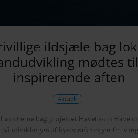
rivillige ildsjæle bag lok
andudvikling mødtes ti
inspirerende aften
Aktuelt
f aktørerne bag projektet Havet som Have mø
s på udviklingen af kyststrækningen fra Vange