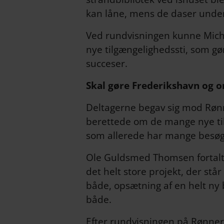
kan låne, mens de daser unde
Ved rundvisningen kunne Micha
nye tilgængelighedssti, som gø
succeser.
Skal gøre Frederikshavn og 
Deltagerne begav sig mod Rø
berettede om de mange nye til
som allerede har mange besø
Ole Guldsmed Thomsen fortal
det helt store projekt, der stå
både, opsætning af en helt ny 
både.
Efter rundvisningen på Rønner