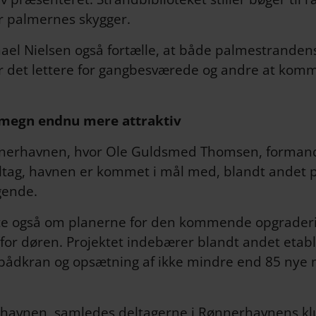
r palmernes skygger.
el Nielsen også fortælle, at både palmestranden
r det lettere for gangbesværede og andre at komm
omegn endnu mere attraktiv
nnerhavnen, hvor Ole Guldsmed Thomsen, formand
tag, havnen er kommet i mål med, blandt andet p
gende.
te også om planerne for den kommende opgraderi
r for døren. Projektet indebærer blandt andet etabl
bådkran og opsætning af ikke mindre end 85 nye mo
havnen, samledes deltagerne i Rønnerhavnens klu