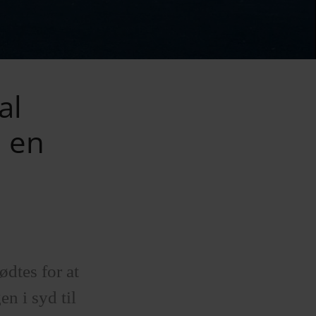
al
l en
dtes for at
n i syd til