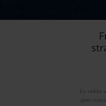
F
str
En række a
gøre statu