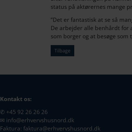
status på aktørernes mange proj
”Det er fantastisk at se så ma
De arbejder alle benhårdt for a
som borger og at besøge som tu
Tilbage
Kontakt os:
✆
+45 92 26 26 26
✉
info@erhvervshusnord.dk
Faktura:
faktura@erhvervshusnord.dk