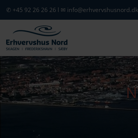
✆ +45 92 26 26 26
l
✉ info@erhvervshusnord.d
N