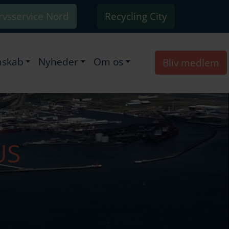
rvsservice Nord
Recycling City
skab
Nyheder
Om os
Bliv medlem
US