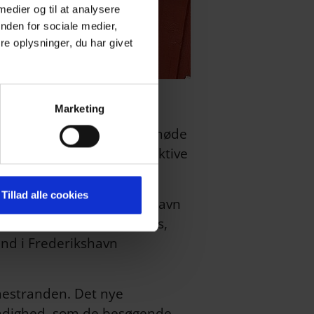
 medier og til at analysere
nden for sociale medier,
e oplysninger, du har givet
Marketing
som Have mødtes til statusmøde
øre status på deres respektive
Tillad alle cookies
præsentanter fra Frederikshavn
 ved Palmestrandens Ishus,
nd i Frederikshavn
mestranden. Det nye
l rådighed, som de besøgende