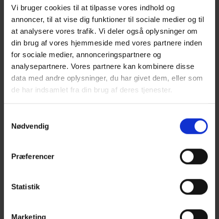
budgettet. Den erfaring har vi opbygget
Vi bruger cookies til at tilpasse vores indhold og
gennem mange år,” siger Knud Degn
annoncer, til at vise dig funktioner til sociale medier og til
Karstensen.
at analysere vores trafik. Vi deler også oplysninger om
din brug af vores hjemmeside med vores partnere inden
Skaber monopol
for sociale medier, annonceringspartnere og
analysepartnere. Vores partnere kan kombinere disse
En af grundende til, at FMI har udset sig
data med andre oplysninger, du har givet dem, eller som
Danske Patruljeskibe K/S, er, at det er et
de har indsamlet fra din brug af deres tjenester.
konsortium, og at det dermed kan levere en
totalløsning. Men ved at kræve en
Samtykkevalg
Nødvendig
totalløsning, bliver der skabt et monopol. Det
mener Lars Fischer, direktør hos Orskov Yard
i Frederikshavn – et værft der beskæftiger
Præferencer
godt 600 personer, og som tidligere har
udført opgaver for Forsvaret.
Statistik
”Hvis kravet fra FMI er, at design,
konstruktion og systemvåbenleverandør skal
Marketing