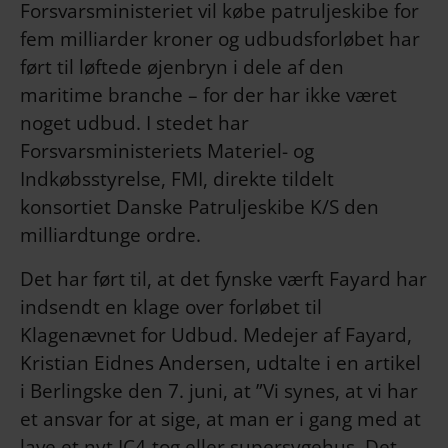
Forsvarsministeriet vil købe patruljeskibe for
fem milliarder kroner og udbudsforløbet har
ført til løftede øjenbryn i dele af den
maritime branche – for der har ikke været
noget udbud. I stedet har
Forsvarsministeriets Materiel- og
Indkøbsstyrelse, FMI, direkte tildelt
konsortiet Danske Patruljeskibe K/S den
milliardtunge ordre.
Det har ført til, at det fynske værft Fayard har
indsendt en klage over forløbet til
Klagenævnet for Udbud. Medejer af Fayard,
Kristian Eidnes Andersen, udtalte i en artikel
i Berlingske den 7. juni, at ”Vi synes, at vi har
et ansvar for at sige, at man er i gang med at
lave et nyt IC4-tog eller supersygehus. Det,