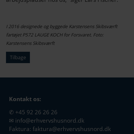
I 2016 designede og byggede Karstensens Skibsværft
fartøjet P572 LAUGE KOCH for Forsvaret. Foto:
Karstensens Skibsværft
Tilbage
Kontakt os:
✆
+45 92 26 26 26
✉
info@erhvervshusnord.dk
Faktura:
faktura@erhvervshusnord.dk