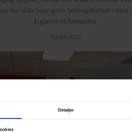
bes der ikke bare gode lærlingeforløb - men
faglærte til fremtiden.
03/03/2025
Detaljer
ookies