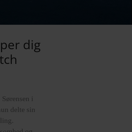
lper dig
tch
. Sørensen i
un delte sin
ling.
rksomhed og