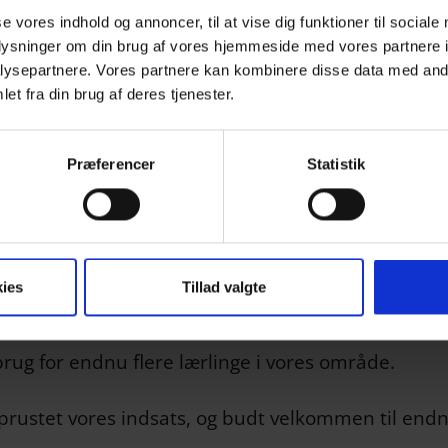
se vores indhold og annoncer, til at vise dig funktioner til sociale
oplysninger om din brug af vores hjemmeside med vores partnere i
ysepartnere. Vores partnere kan kombinere disse data med andr
et fra din brug af deres tjenester.
Præferencer
Statistik
ies
Tillad valgte
brug for endnu flere lærlinge i vores område.
 oprustet vores indsats, og budt velkommen til end