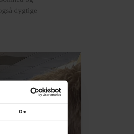
 også dygtige
Om