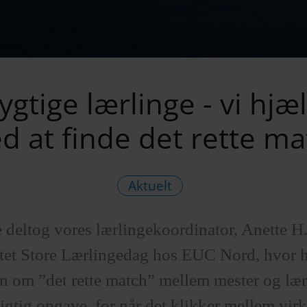
ygtige lærlinge - vi hjæ
d at finde det rette ma
Aktuelt
e deltog vores lærlingekoordinator, Anette H
et Store Lærlingedag hos EUC Nord, hvor h
n om ”det rette match” mellem mester og lær
vigtig opgave, for når det klikker mellem vi