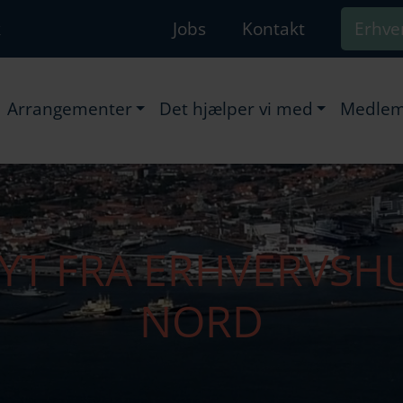
k
Jobs
Kontakt
Erhve
Arrangementer
Det hjælper vi med
Medlem
YT FRA ERHVERVSH
NORD