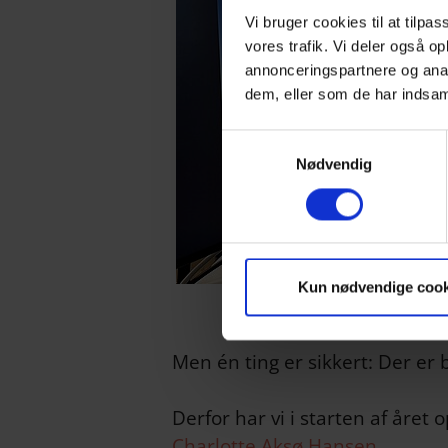
Vi bruger cookies til at tilpas
vores trafik. Vi deler også 
annonceringspartnere og anal
dem, eller som de har indsaml
Samtykkevalg
Nødvendig
Kun nødvendige cook
Men én ting er sikkert: Der er 
Derfor har vi i starten af året
Charlotte Aksø Hansen
.