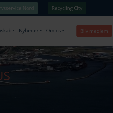
rvsservice Nord
Recycling City
skab
Nyheder
Om os
Bliv medlem
US