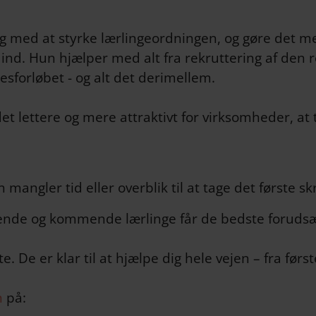
ng med at styrke lærlingeordningen, og gøre det me
ind. Hun hjælper med alt fra rekruttering af den ret
sforløbet - og alt det derimellem.
det lettere og mere attraktivt for virksomheder, at
mangler tid eller overblik til at tage det første sk
rende og kommende lærlinge får de bedste forudsæt
tte. De er klar til at hjælpe dig hele vejen – fra fø
n
på: