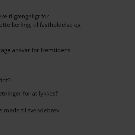
re tilgængeligt for
te lærling, til fastholdelse og
 tage ansvar for fremtidens
ridt?
ninger for at lykkes?
rste møde til svendebrev.