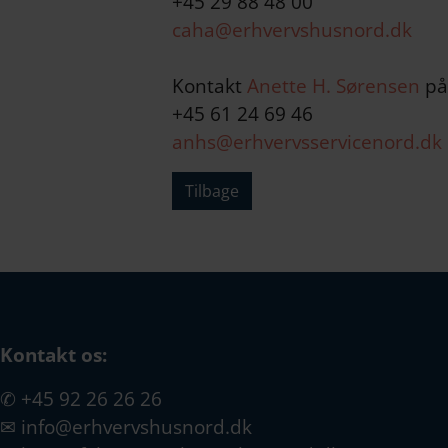
+45 29 88 48 00
caha@erhvervshusnord.dk
Kontakt
Anette H. Sørensen
på
+45 61 24 69 46
anhs@erhvervsservicenord.dk
Tilbage
Kontakt os:
✆
+45 92 26 26 26
✉
info@erhvervshusnord.dk