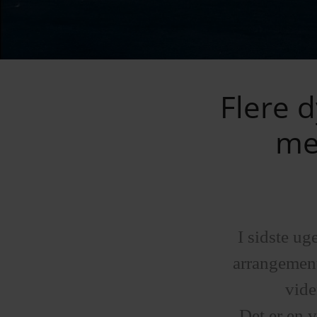
Flere d
me
I sidste ug
arrangement
vide
Det er en 