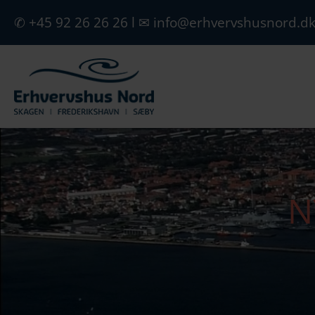
✆ +45 92 26 26 26
l
✉ info@erhvervshusnord.d
N