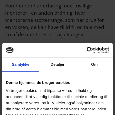
Kommunen har erfaring med frivillige
mentorer i en anden ordning, hvor
mentorerne støtter unge, som har brug for
en voksen, de kan have tillid til og tale med.
En af de mentorer er Taija Vangsø.
- Det har været enormt berigende at være
mentor. Det giver både det unge menneske
Samtykke
Detaljer
Om
noget, men det giver også en selv en masse
oplevelser. Det at se et ungt menneske
lykkes, det er hele formålet med det, siger
Denne hjemmeside bruger cookies
frivillig mentor Taija Vangsø.
Vi bruger cookies til at tilpasse vores indhold og
annoncer, til at vise dig funktioner til sociale medier og til
at analysere vores trafik. Vi deler også oplysninger om
Erhvervsmentorer er et tillæg til
din brug af vores hjemmeside med vores partnere inden
eksisterende tilbud