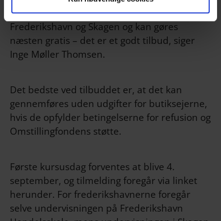
ovenikøbet foregår i både og Sæby,
Frederikshavn og Skagen og kan gøres
næsten gratis – det er et godt tilbud, siger
Inge Møller Thomsen.
Det bedste ved tilbuddet er, at det kan
gennemføres uden udgifter for butiksejerne,
hvis de opfylder betingelserne for refusion og
Omstillingfondens støtte.
Første kursusdag forventes at blive 4.
september, og tilmelding foregår via linket
herunder. For frederikshavnerne foregår
selve undervisningen på Frederikshavn