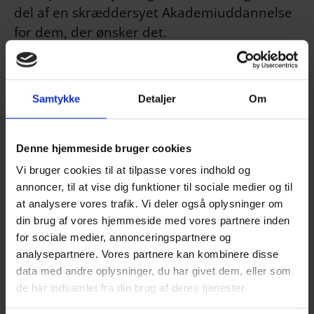
del af en skræddersyet Akademiuddannelse
for dem, der ønsker det.
Uddannelsen vil også fokusere på strategier
Samtykke
Detaljer
Om
til at konkurrere med onlinehandel og øge
salget af relevante varer.
Denne hjemmeside bruger cookies
- Masterclass i Detailhandel er en unik
Vi bruger cookies til at tilpasse vores indhold og
annoncer, til at vise dig funktioner til sociale medier og til
mulighed for butiksdrivende i Frederikshavn
at analysere vores trafik. Vi deler også oplysninger om
Kommune og tilbyder en dybdegående
din brug af vores hjemmeside med vores partnere inden
uddannelse inden for ledelse, salg,
for sociale medier, annonceringspartnere og
markedsføring og teknikker til at opnå succes
analysepartnere. Vores partnere kan kombinere disse
i en tid med stigende nethandel, fortæller
data med andre oplysninger, du har givet dem, eller som
Inge Møller Thomsen, der er
de har indsamlet fra din brug af deres tjenester.
erhvervskonsulent hos Erhvervshus Nord og