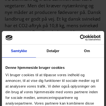
vegetarer. Men det kræver nytænkning og
nye måder at producere fødevarer på. Dansk
landbrug er godt på vej. Et kg dansk svinekød
har et CO2-aftryk på 10,8 kg, mens svinekød
produceret i Brasilien belaster klimaet med
19,5 kg CO2. Faktisk påvirkes det globale
klima positivt, hvis vi i Danmark øger
Samtykke
Detaljer
Om
produktionen af fødevarer frem for at
reducere den. Valeurs egen virksomhed,
Danish Crown, har sat sig for at halvere
Denne hjemmeside bruger cookies
klimaaftrykket i 2030 sammenlignet med
Vi bruger cookies til at tilpasse vores indhold og
2005, og fra 2050 skal Danish Crown være
annoncer, til at vise dig funktioner til sociale medier og til
klimaneutral.
at analysere vores trafik. Vi deler også oplysninger om
din brug af vores hjemmeside med vores partnere inden
Det høje ambitionsniveau har været
for sociale medier, annonceringspartnere og
medvirkende til, at regeringen har gjort Jais
analysepartnere. Vores partnere kan kombinere disse