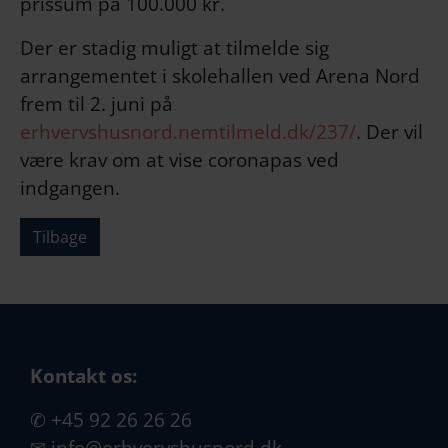
prissum på 100.000 kr.
Der er stadig muligt at tilmelde sig
arrangementet i skolehallen ved Arena Nord
frem til 2. juni på
erhvervshusnord.nemtilmeld.dk/237/
. Der vil
være krav om at vise coronapas ved
indgangen.
Tilbage
Kontakt os:
✆
+45 92 26 26 26
✉
info@erhvervshusnord.dk