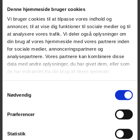
kursusrække, som UCN og Erhvervshus Nord
har gennemført siden sidste efterår.
Denne hjemmeside bruger cookies
Vi bruger cookies til at tilpasse vores indhold og
Kurset Digital ledelseskultur har taget
annoncer, til at vise dig funktioner til sociale medier og til
udgangspunkt i deltagernes egne
at analysere vores trafik. Vi deler også oplysninger om
virksomheder og de problemstillinger, de har
din brug af vores hjemmeside med vores partnere inden
stået i. Det har vist sig, at selv om man er i
for sociale medier, annonceringspartnere og
analysepartnere. Vores partnere kan kombinere disse
forskellige brancher, har man ofte de samme
data med andre oplysninger, du har givet dem, eller som
udfordringer med digitalisering. Derfor har
de har indsamlet fra din brug af deres tjenester.
deltagerne haft stort udbytte af at sparre
med hinanden.
Samtykkevalg
Nødvendig
En af dette års deltagere var Coba Ovne,
Sæby, der beskæftiger sig med salg af ovne til
Præferencer
storkøkkener, institutioner, butikker m.fl. i
hele landet. Indehaver Jacob Birkkjær Nielsen
har bl.a. brugt kurset og sparringen i
Statistik