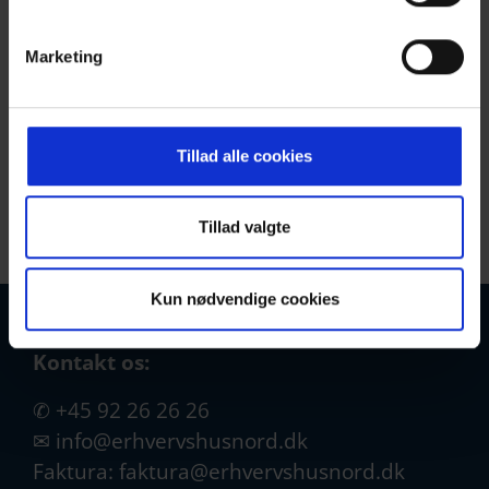
styrke erhvervslivet.
Marketing
Gå på opdagelse i årsberetningen her:
https://lnkd.in/dwzB45Uf
God læselyst
Tillad alle cookies
Tilbage
Tillad valgte
Kun nødvendige cookies
Kontakt os:
✆
+45 92 26 26 26
✉
info@erhvervshusnord.dk
Faktura:
faktura@erhvervshusnord.dk