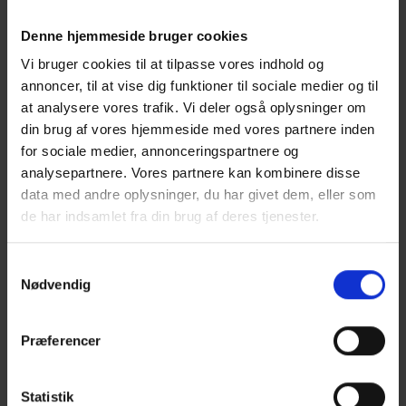
Denne hjemmeside bruger cookies
Vi bruger cookies til at tilpasse vores indhold og
annoncer, til at vise dig funktioner til sociale medier og til
at analysere vores trafik. Vi deler også oplysninger om
din brug af vores hjemmeside med vores partnere inden
for sociale medier, annonceringspartnere og
analysepartnere. Vores partnere kan kombinere disse
data med andre oplysninger, du har givet dem, eller som
de har indsamlet fra din brug af deres tjenester.
Samtykkevalg
Nødvendig
I vores helt nye årsberetning for 2024 kan du
dykke ned i spændende historier om
Præferencer
samarbejde, iværksætteri, vækst og udvikling,
og få et indblik i hvordan Erhvervshus Nord
og de tre erhvervsforeninger arbejder for at
Statistik