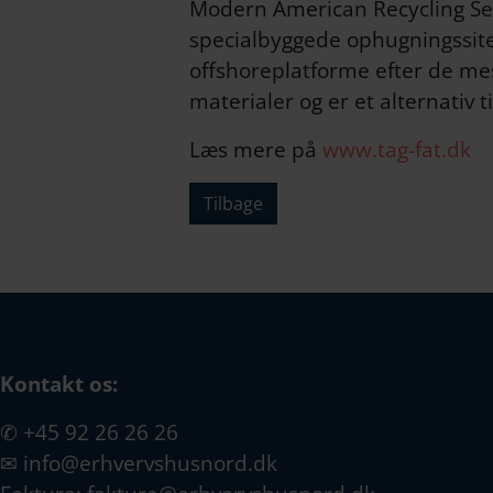
Modern American Recycling Ser
specialbyggede ophugningssite e
offshoreplatforme efter de mes
materialer og er et alternativ 
Læs mere på
www.tag-fat.dk
Tilbage
Kontakt os:
✆
+45 92 26 26 26
✉
info@erhvervshusnord.dk