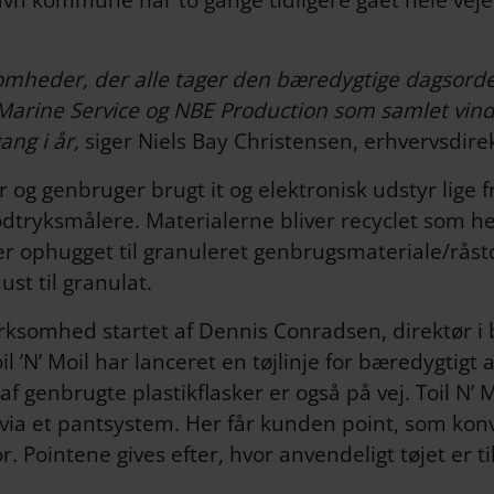
havn kommune har to gange tidligere gået hele vej
irksomheder, der alle tager den bæredygtige dagsor
 Marine Service og NBE Production som samlet vinder
ang i år,
siger Niels Bay Christensen, erhvervsdire
 og genbruger brugt it og elektronisk udstyr lige 
odtryksmålere. Materialerne bliver recyclet som he
ler ophugget til granuleret genbrugsmateriale/råst
ust til granulat.
virksomhed startet af Dennis Conradsen, direktør i
l ’N’ Moil har lanceret en tøjlinje for bæredygtigt 
f genbrugte plastikflasker er også på vej. Toil N’ M
 via et pantsystem. Her får kunden point, som konv
r. Pointene gives efter, hvor anvendeligt tøjet er t