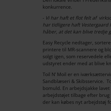
Den lokale vinder i Frederiks
konkurrence.
-
Vi har haft et flot felt af v
har tidligere haft Vestergaard
håber, at det kan blive tredje g
Easy Recycle nedtager, sorterer
printere til MR-scannere og bl
solgt igen, som reservedele el
udstyret ender med at blive kn
Toil N’ Moil er en iværksætter
Sandblæseri & Skibsservice. Toi
bomuld. En arbejdsjakke lavet a
arbejdstøjet tilbage efter brug
der kan købes nyt arbejdstøj fo