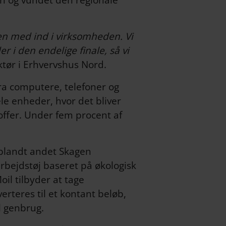
en og vundet den regionale
den med ind i virksomheden. Vi
 i den endelige finale, så vi
ktør i Erhvervshus Nord.
fra computere, telefoner og
le enheder, hvor det bliver
offer. Under fem procent af
 blandt andet Skagen
arbejdstøj baseret på økologisk
oil tilbyder at tage
erteres til et kontant beløb,
il genbrug.