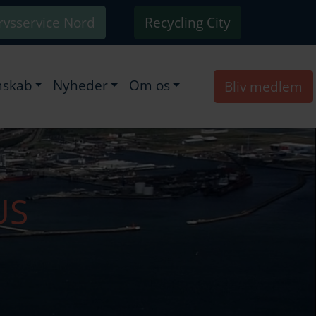
rvsservice Nord
Recycling City
skab
Nyheder
Om os
Bliv medlem
US