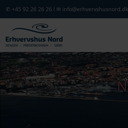
✆ +45 92 26 26 26
l
✉ info@erhvervshusnord.d
N