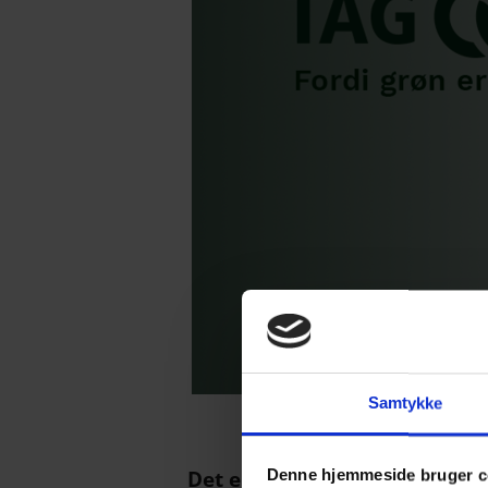
Samtykke
Det er virksomhederne Easy R
Denne hjemmeside bruger c