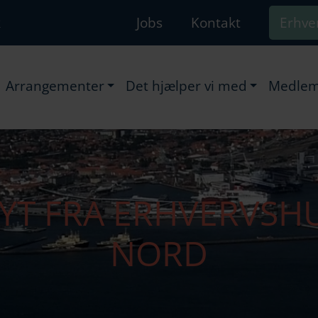
k
Jobs
Kontakt
Erhve
Arrangementer
Det hjælper vi med
Medlem
YT FRA ERHVERVSH
NORD