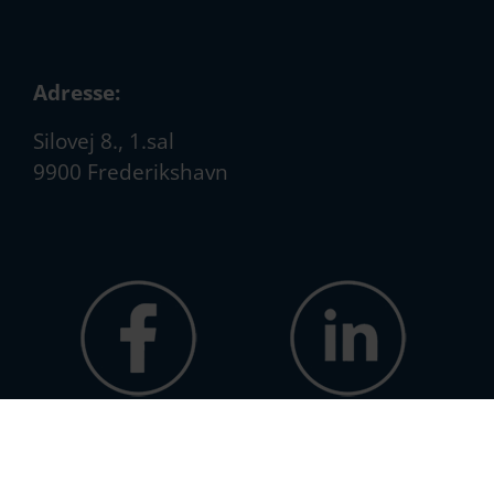
Adresse:
Silovej 8., 1.sal
9900 Frederikshavn
Cookiedeklaration
|
Privatlivspolitik
| ©
Erhvervshusnord 2018-2026