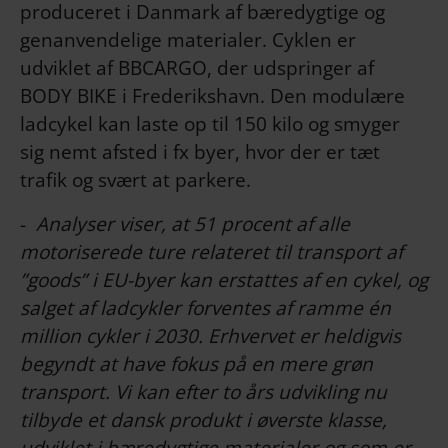
produceret i Danmark af bæredygtige og
genanvendelige materialer. Cyklen er
udviklet af BBCARGO, der udspringer af
BODY BIKE i Frederikshavn. Den modulære
ladcykel kan laste op til 150 kilo og smyger
sig nemt afsted i fx byer, hvor der er tæt
trafik og svært at parkere.
-
Analyser viser, at 51 procent af alle
motoriserede ture relateret til transport af
”goods” i EU-byer kan erstattes af en cykel, og
salget af ladcykler forventes af ramme én
million cykler i 2030. Erhvervet er heldigvis
begyndt at have fokus på en mere grøn
transport. Vi kan efter to års udvikling nu
tilbyde et dansk produkt i øverste klasse,
udviklet i bæredygtige materialer og som er