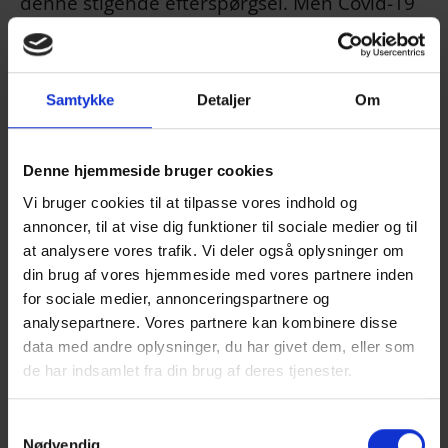
denne stigende efterspørgsel. Men Covid-19
satte damp under kedlerne, og da han i en
samtale med Erhvervshus Nord hørte om
Omstillingspuljen, kom der rigtig gang i
Samtykke
Detaljer
Om
projektet. Nu er der opvarmede depotrum
på vej, heraf flere med køleskab så man også
kan opbevare sine spiselige souvenirs.
Denne hjemmeside bruger cookies
Vi bruger cookies til at tilpasse vores indhold og
”Stor ros til Birgitte fra Erhvervshus Nord for
annoncer, til at vise dig funktioner til sociale medier og til
at gøre mig opmærksom på
at analysere vores trafik. Vi deler også oplysninger om
Omstillingspuljen. Det betyder at vi nu kan
din brug af vores hjemmeside med vores partnere inden
indhente tilbud og snart tilbyde gæsterne en
for sociale medier, annonceringspartnere og
helt anden type ophold. Det gør at man kan
analysepartnere. Vores partnere kan kombinere disse
data med andre oplysninger, du har givet dem, eller som
have sin dyre mountainbike med og cykle til
de har indsamlet fra din brug af deres tjenester.
Bangsbo. Vi kan tiltrække helt nye
kundesegmenter på baggrund af den støtte
Samtykkevalg
vi modtager fra Omstillingspuljen”, lyder det
Nødvendig